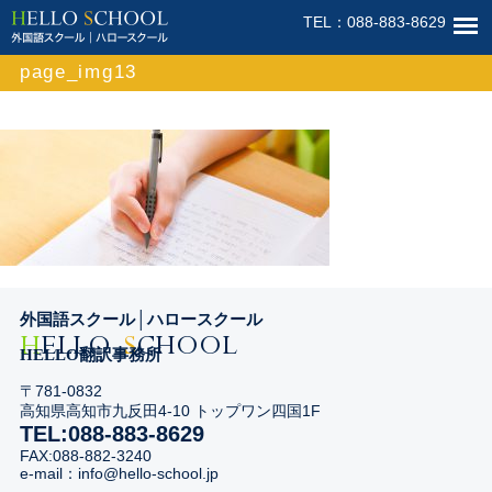
HELLO SCHOOL│外国語スク
TEL：088-883-8629
page_img13
外国語スクール│ハロースクール
H
ELLO
S
CHOOL
HELLO翻訳事務所
〒781-0832
高知県高知市九反田4-10 トップワン四国1F
TEL:088-883-8629
FAX:088-882-3240
e-mail：
info@hello-school.jp